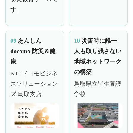
す。
09
あんしん
10
災害時に誰一
docomo 防災＆健
人も取り残さない
康
地域ネットワーク
の構築
NTTドコモビジネ
スソリューション
鳥取県立皆生養護
ズ 鳥取支店
学校