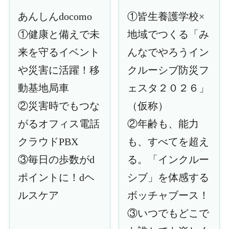
あんしんdocomo
①皆生養護学校×
①健康と備えで未
地域でつくる「み
来を守るイベント
んなでやろうイン
や災害に活躍！移
クルーシブ防災フ
動基地局車
ェスタ２０２６」
②災害時でもつな
（仮称）
がるオフィス電話
②年齢も、能力
クラウドPBX
も、すべてを超え
③毎日の歩数がd
る。「インクルー
ポイントに！dヘ
シブ」を体感する
ルスケア
ボッチャブース！
③いつでもどこで