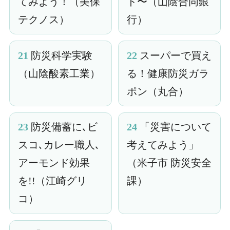
てみよう！（美保
ド〜（山陰合同銀
テクノス）
行）
21
防災科学実験
22
スーパーで買え
（山陰酸素工業）
る！健康防災ガラ
ポン（丸合）
23
防災備蓄に､ビ
24
「災害について
スコ､カレー職人､
考えてみよう」
アーモンド効果
（米子市 防災安全
を!!（江崎グリ
課）
コ）