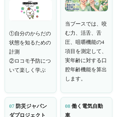
当ブースでは、咬
む力、活舌、舌
①自分のからだの
圧、咀嚼機能の4
状態を知るための
項目を測定して、
計測
実年齢に対する口
②ロコモ予防につ
腔年齢機能を算出
いて楽しく学ぶ
します。
07
防災ジャパン
08
働く電気自動
ダプロジェクト
車