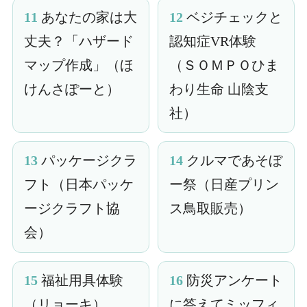
11
あなたの家は大
12
ベジチェックと
丈夫？「ハザード
認知症VR体験
マップ作成」（ほ
（ＳＯＭＰＯひま
けんさぽーと）
わり生命 山陰支
社）
13
パッケージクラ
14
クルマであそぼ
フト（日本パッケ
ー祭（日産プリン
ージクラフト協
ス鳥取販売）
会）
15
福祉用具体験
16
防災アンケート
（リョーキ）
に答えてミッフィ