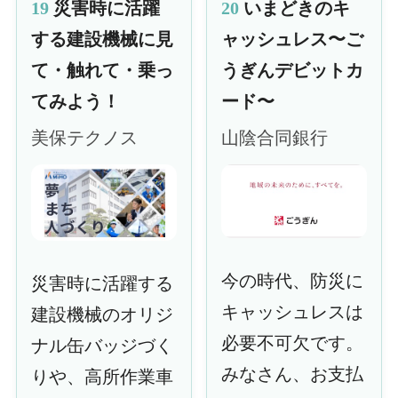
19
災害時に活躍
20
いまどきのキ
する建設機械に見
ャッシュレス〜ご
て・触れて・乗っ
うぎんデビットカ
てみよう！
ード〜
美保テクノス
山陰合同銀行
今の時代、防災に
災害時に活躍する
キャッシュレスは
建設機械のオリジ
必要不可欠です。
ナル缶バッジづく
みなさん、お支払
りや、高所作業車