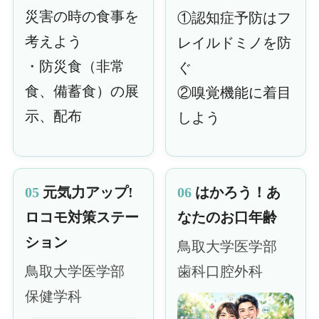
災害の時の食事を
①認知症予防はフ
考えよう
レイルドミノを防
・防災食（非常
ぐ
食、備蓄食）の展
②嗅覚機能に着目
示、配布
しよう
05
元気力アップ!
06
はかろう！あ
ロコモ対策ステー
なたのお口年齢
ション
鳥取大学医学部
鳥取大学医学部
歯科口腔外科
保健学科