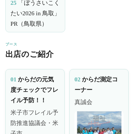
25
「ぼうさいこく
たい2026 in 鳥取」
PR（鳥取県）
ブース
出店のご紹介
01
からだの元気
02
からだ測定コ
度チェックでフレ
ーナー
イル予防！！
真誠会
米子市フレイル予
防推進協議会・米
子市